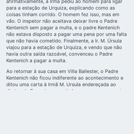
afirmativamente, a Irmã pediu ao homem para ligar
para a estação de Urquiza, explicando como as
coisas tinham corrido. O homem fez isso, mas em
vão. O inspetor não aceitava deixar livre o Padre
Kentenich sem pagar a multa, e o padre Kentenich
não estava disposto a pagar uma pena por uma falta
que não havia cometido. Finalmente, a Ir. M. Úrsula
viajou para a estação de Urquiza, e vendo que não
havia outra saída razoável, convenceu o Padre
Kentenich a pagar a multa.
Ao retornar à sua casa em Villa Ballester, o Padre
Kentenich não ficou indiferente ao acontecimento e
ditou uma carta à Irmã M. Ursula endereçada ao
diretor da Ferrovia, na qual ele expressou sua queixa
formal sobre a injustiça que sofreu. No final de seu
ditado ele disse à irmã: “Agora… rasgue a carta”.
“Naquela noite, rimos francamente com o Padre
Kentenich, recorda a Irmã Úrsula, pela maneira como
o retiro havia terminado.”