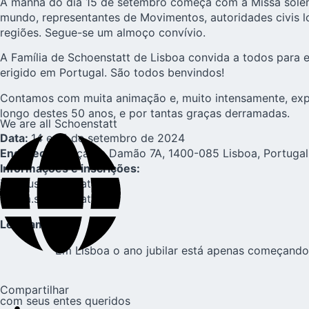
A manhã do dia 15 de setembro começa com a Missa solene
mundo, representantes de Movimentos, autoridades civis loc
regiões. Segue-se um almoço convívio.
A Família de Schoenstatt de Lisboa convida a todos para e
erigido em Portugal. São todos benvindos!
Contamos com muita animação e, muito intensamente, exp
longo destes 50 anos, e por tantas graças derramadas.
We are all Schoenstatt
Data:
14 e 15 de setembro de 2024
Endereço:
Praça de Damão 7A, 1400-085 Lisboa, Portugal
Informações e inscrições:
jubileuschoenstatt.pt
lisboa.schoenstatt.pt
Leia também:
Em Lisboa o ano jubilar está apenas começando
Compartilhar
com seus entes queridos