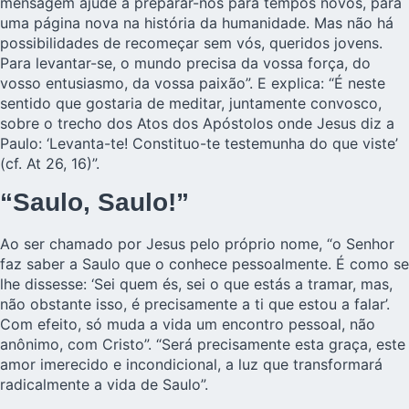
mensagem ajude a preparar-nos para tempos novos, para
uma página nova na história da humanidade. Mas não há
possibilidades de recomeçar sem vós, queridos jovens.
Para levantar-se, o mundo precisa da vossa força, do
vosso entusiasmo, da vossa paixão”. E explica: “É neste
sentido que gostaria de meditar, juntamente convosco,
sobre o trecho dos Atos dos Apóstolos onde Jesus diz a
Paulo: ‘Levanta-te! Constituo-te testemunha do que viste’
(cf. At 26, 16)”.
“Saulo, Saulo!”
Ao ser chamado por Jesus pelo próprio nome, “o Senhor
faz saber a Saulo que o conhece pessoalmente. É como se
lhe dissesse: ‘Sei quem és, sei o que estás a tramar, mas,
não obstante isso, é precisamente a ti que estou a falar’.
Com efeito, só muda a vida um encontro pessoal, não
anônimo, com Cristo”. “Será precisamente esta graça, este
amor imerecido e incondicional, a luz que transformará
radicalmente a vida de Saulo”.