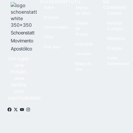
SCHOENSTATT
ÚTIL
NO
Sobre
Aliança
COVENANT
de Amor
Contato
Projetos
Capital
Notícias
Comunidades
de
e artigos
Schoenstatt
Graças
FAQs
Biblioteca
Movimento
Adoração
Doe aqui
Apostólico
Orações
Vínculos
Um lugar,
Visite
Mapa do
Schoenstatt
uma
site
missão,
uma
família,
uma
espiritualidade