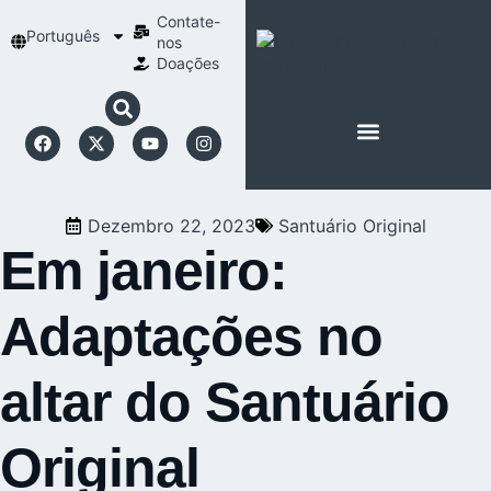
Contate-
Português
nos
Doações
SOBRE SCHOENSTATT
NOSSA ESPIRITUALIDADE
Dezembro 22, 2023
Santuário Original
Em janeiro:
Adaptações no
altar do Santuário
Original