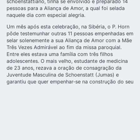
schoenstattiano, tinha se envolvido e preparado 14
pessoas para a Aliança de Amor, a qual foi selada
naquele dia com especial alegria.
Um mês após esta celebração, na Sibéria, o P. Horn
pôde testemunhar outras 11 pessoas empenhadas em
selar solenemente a sua Aliança de Amor com a Mãe
Três Vezes Admirável ao fim da missa paroquial.
Entre eles estava uma família com três filhos
adolescentes. O mais velho, estudante de medicina
de 23 anos, rezava a oração de consagração da
Juventude Masculina de Schoenstatt (Jumas) e
garantiu que quer empenhar-se na construção do seu
ramo.
Dia da Mãe Peregrina
O Dia da Mãe Peregrina teve lugar em Dubrovnik, na
costa croata do Mar Adriático, onde muitas pessoas
se reuniram em alegre comunhão. Foi especialmente
belo que todos pudessem testemunhar a Aliança de