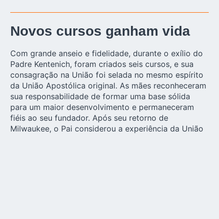
Novos cursos ganham vida
Com grande anseio e fidelidade, durante o exílio do
Padre Kentenich, foram criados seis cursos, e sua
consagração na União foi selada no mesmo espírito
da União Apostólica original. As mães reconheceram
sua responsabilidade de formar uma base sólida
para um maior desenvolvimento e permaneceram
fiéis ao seu fundador. Após seu retorno de
Milwaukee, o Pai considerou a experiência da União
das Mães um sucesso e encarregou a Ir. M. Vita
Großmann e o Pe. Rudolph Mosbach de elaborar os
estatutos em conjunto com as mães.
Assumindo a tarefa do fundador, após ele ter
falecido, o Pe. Alexander Menningen seguiu com a
constituição da União das Mães na Alemanha em 22
de agosto de 1970. A Comunidade Oficial surgiu,