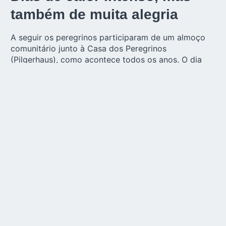
também de muita alegria
A seguir os peregrinos participaram de um almoço
comunitário junto à Casa dos Peregrinos
(Pilgerhaus), como acontece todos os anos. O dia
muito quente exigiu resistência dos participantes,
que enfrentaram o calor com um espírito de
sacrifício e alegria. Após o almoço, houve tempo
para convivência, com músicas e atividades de
interação.
Às 14h15, uma reflexão sobre a história da Mãe
Peregrina e a vida do agora Venerável João Luiz
Pozzobon trouxe à tona a essência da missão vivida
por tantos em terras europeias. Às 14h45, as
crianças foram apresentadas em um momento de
consagração à Mãe de Deus, gesto que emocionou
os presentes.
Nos passos de João