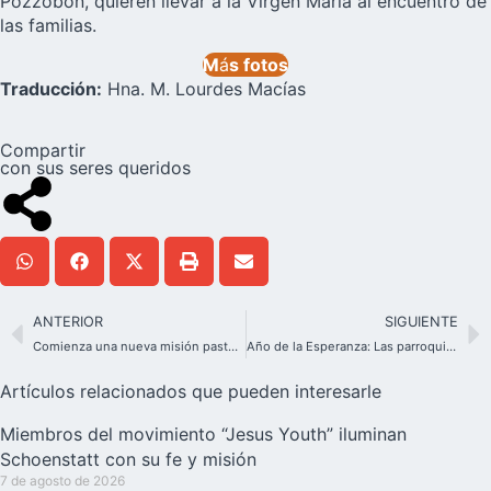
Pozzobon, quieren llevar a la Virgen María al encuentro de
las familias.
M
á
s fotos
Traducción:
Hna. M. Lourdes Macías
Compartir
con sus seres queridos
ANTERIOR
SIGUIENTE
Comienza una nueva misión pastoral en la parroquia de los Padres de Schoenstatt en Roma
Año de la Esperanza: Las parroquias de Pozuelo unidas en el Santuario de Schoenstatt
Artículos relacionados que pueden interesarle
Miembros del movimiento “Jesus Youth” iluminan
Schoenstatt con su fe y misión
7 de agosto de 2026