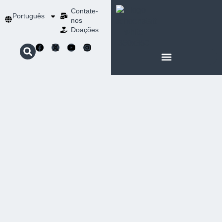
Contate-
Português
nos
Doações
SOBRE SCHOENSTATT
NOSSA ESPIRITUALIDADE