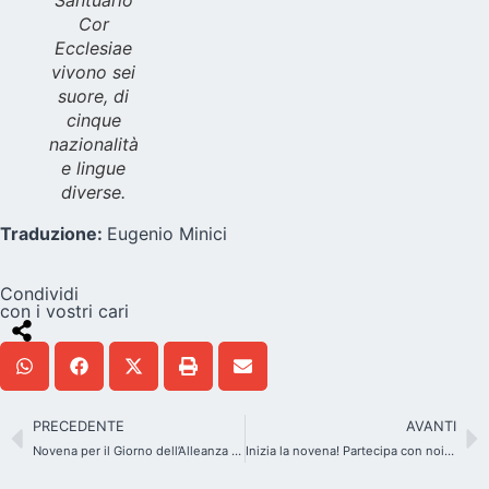
Cor
Ecclesiae
vivono sei
suore, di
cinque
nazionalità
e lingue
diverse.
Traduzione:
Eugenio Minici
Condividi
con i vostri cari
PRECEDENTE
AVANTI
Novena per il Giorno dell’Alleanza 2025: ci prepariamo in preghiera come Famiglia Internazionale
Inizia la novena! Partecipa con noi al primo giorno di preghiera