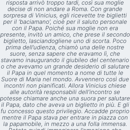
risposta arrivò troppo tardi, così sua moglie
decise di non andare a Roma. Con grande
sorpresa di Vinicius, egli ricevette tre biglietti
per il ‘baciamano’, cioè per il saluto personale
con il Papa. Poiché sua moglie non era
presente, invitò un amico, che prese il secondo
biglietto, lasciandogliene uno di scorta. Poco
prima dell’udienza, chiamò una delle nostre
suore, senza sapere che eravamo lì, che
stavamo inaugurando il giubileo del centenario
o che avevamo un grande desiderio di salutare
il Papa in quel momento a nome di tutte le
Suore di Maria nel mondo. Avvennero così due
incontri non pianificati. Allora Vinicius chiese
alle autorità responsabili dell’incontro se
potesse chiamare anche una suora per salutare
il Papa, dato che aveva un biglietto in più. E gli
fu concesso questo privilegio. Accadde proprio
mentre il Papa stava per entrare in piazza con
la papamobile, in mezzo a una folla immensa.