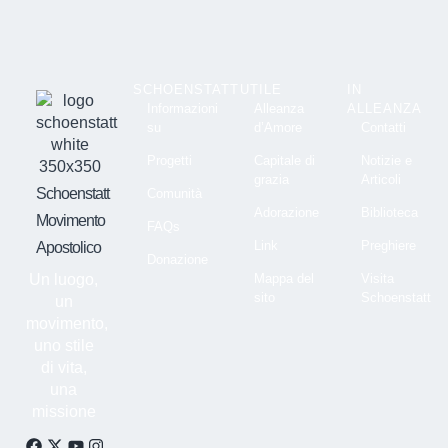
SCHOENSTATT
UTILE
IN
Informazioni
Alleanza
ALLEANZA
su
d’Amore
Contatti
Progetti
Capitale di
Notizie e
grazia
Articoli
Schoenstatt
Comunità
Adorazione
Biblioteca
Movimento
FAQs
Link
Preghiere
Apostolico
Donazione
Un luogo,
Mappa del
Visita
sito
Schoenstatt
un
movimento,
uno stile
di vita,
una
missione