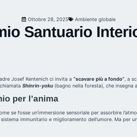
Ottobre 28, 2025
Ambiente globale
 mio Santuario Interi
adre Josef Kentenich ci invita a
“scavare più a fondo”
, a s
e chiamata
Shinrin-yoku
(bagno nella foresta), che insegna a
hio per l’anima
ome se fosse un’immersione sensoriale per assorbire l’atmosf
l sistema immunitario e miglioramento dell’umore. Ma per u