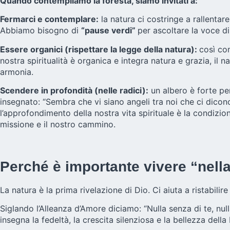
Quando contempliamo la foresta, siamo invitati a:
Fermarci e contemplare:
la natura ci costringe a rallentar
Abbiamo bisogno di
“pause verdi”
per ascoltare la voce di
Essere organici (rispettare la legge della natura):
così com
nostra spiritualità è organica e integra natura e grazia, il
armonia.
Scendere in profondità (nelle radici):
un albero è forte per
insegnato: “Sembra che vi siano angeli tra noi che ci dicono: 
l’approfondimento della nostra vita spirituale è la condizio
missione e il nostro cammino.
Perché è importante vivere “nell
La natura è la prima rivelazione di Dio. Ci aiuta a ristabilire
Siglando l’Alleanza d’Amore diciamo: “Nulla senza di te, nul
insegna la fedeltà, la crescita silenziosa e la bellezza dell