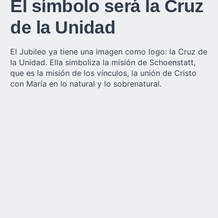
El símbolo será la Cruz
de la Unidad
El Jubileo ya tiene una imagen como logo: la Cruz de
la Unidad. Ella simboliza la misión de Schoenstatt,
que es la misión de los vínculos, la unión de Cristo
con María en lo natural y lo sobrenatural.
En el logo del Jubileo la cruz tiene los colores del
fuego, por el Cenáculo que se abre al mundo. En el
centro está el Santuario, la llama del Espíritu Santo y
el cáliz que es sostenido por María, quien recibe
toda nuestra contribución al capital de gracias.
La Cruz de la Unidad, tradicional símbolo del
santuario de Bellavista,
fue robada
hace unos meses
atrás y quiere volver a ser entronizado el próximo
año en la celebración Jubilar.
“Vamos el uno en el