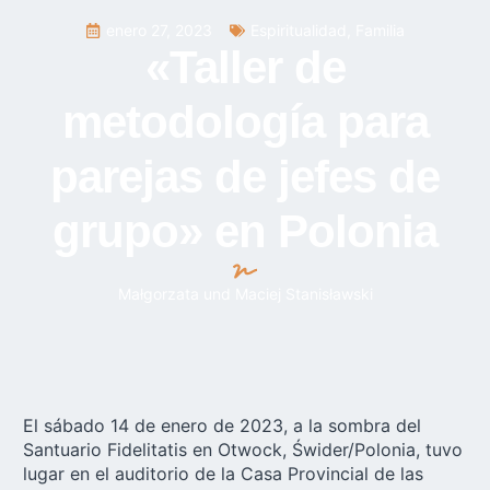
enero 27, 2023
Espiritualidad
,
Familia
«Taller de
metodología para
parejas de jefes de
grupo» en Polonia
Małgorzata und Maciej Stanisławski
El sábado 14 de enero de 2023, a la sombra del
Santuario Fidelitatis en
Otwock, Świder/Polonia
, tuvo
lugar en el auditorio de la Casa Provincial de las