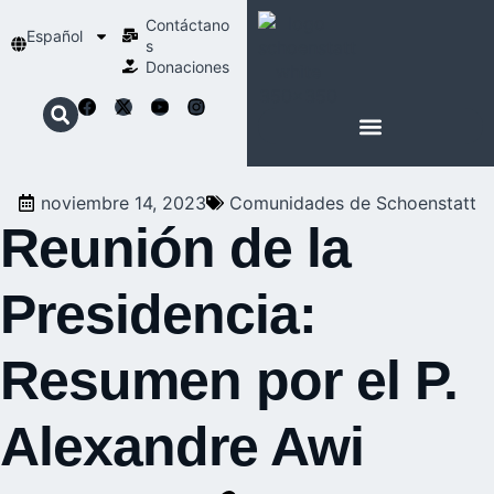
Contáctano
Español
s
Donaciones
ACERCA DE NOSOTROS
NUESTRA ESPIRITUALIDAD
noviembre 14, 2023
Comunidades de Schoenstatt
Reunión de la
Presidencia:
Resumen por el P.
Alexandre Awi