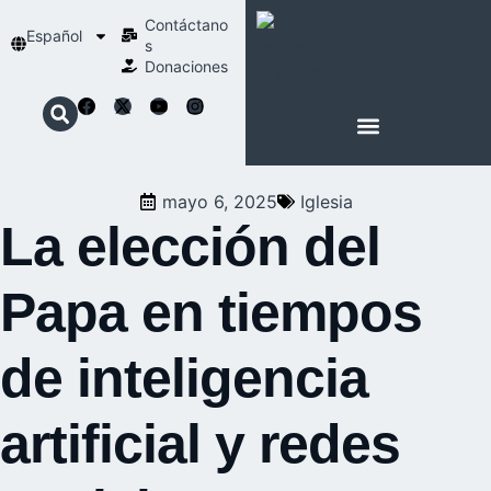
Contáctano
Español
s
Donaciones
ACERCA DE NOSOTROS
NUESTRA ESPIRITUALIDAD
mayo 6, 2025
Iglesia
La elección del
Papa en tiempos
de inteligencia
artificial y redes