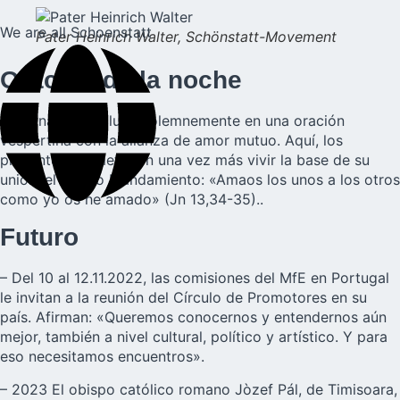
We are all Schoenstatt
Pater Heinrich Walter, Schönstatt-Movement
Oración de la noche
La jornada concluyó solemnemente en una oración
vespertina con la alianza de amor mutuo. Aquí, los
presentes prometieron una vez más vivir la base de su
unión, el Nuevo Mandamiento: «Amaos los unos a los otros
como yo os he amado» (Jn 13,34-35)..
Futuro
– Del 10 al 12.11.2022, las comisiones del MfE en Portugal
le invitan a la reunión del Círculo de Promotores en su
país. Afirman: «Queremos conocernos y entendernos aún
mejor, también a nivel cultural, político y artístico. Y para
eso necesitamos encuentros».
– 2023 El obispo católico romano Jòzef Pál, de Timisoara,