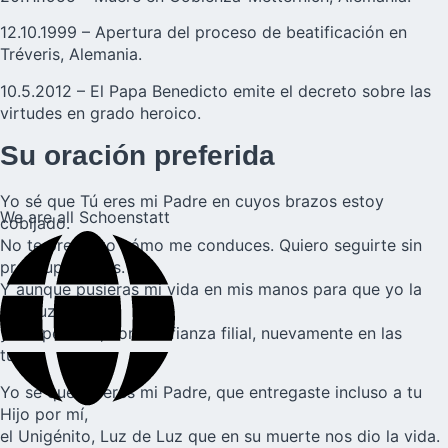
12.10.1999 – Apertura del proceso de beatificación en
Tréveris, Alemania.
10.5.2012 – El Papa Benedicto emite el decreto sobre las
virtudes en grado heroico.
Su oración preferida
Yo sé que Tú eres mi Padre en cuyos brazos estoy
We are all Schoenstatt
cobijado.
No te pregunto cómo me conduces. Quiero seguirte sin
preocupaciones.
Y aunque pusieras mi vida en mis manos para que yo la
conduzca,
yo la pondría, con confianza filial, nuevamente en las
tuyas.
Yo sé que Tú eres mi Padre, que entregaste incluso a tu
Hijo por mí,
el Unigénito, Luz de Luz que en su muerte nos dio la vida.