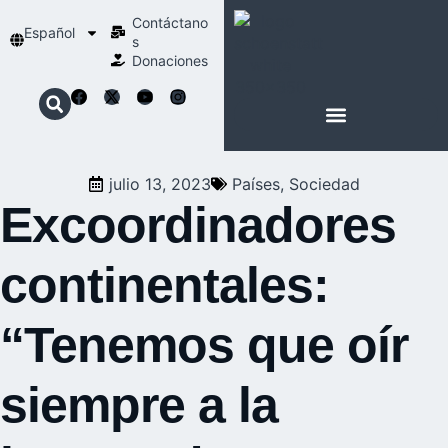
Contáctano
Español
s
Donaciones
ACERCA DE NOSOTROS
NUESTRA ESPIRITUALIDAD
julio 13, 2023
Países
,
Sociedad
Excoordinadores
continentales:
“Tenemos que oír
siempre a la