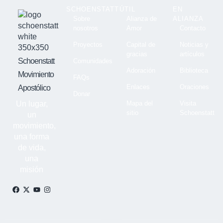
SCHOENSTATT
ÚTIL
EN
Sobre
Alianza de
ALIANZA
nosotros
Amor
Contacto
Proyectos
Capital de
Noticias y
gracias
artículos
Schoenstatt
Comunidades
Adoración
Biblioteca
Movimiento
FAQs
Enlaces
Oraciones
Apostólico
Donar
Un lugar,
Mapa del
Visita
sitio
Schoenstatt
un
movimiento,
una forma
de vida,
una
misión