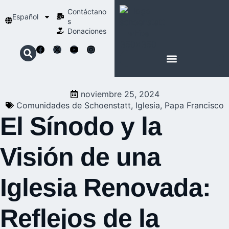
Contáctano
Español
s
Donaciones
ACERCA DE NOSOTROS
NUESTRA ESPIRITUALIDAD
noviembre 25, 2024
Comunidades de Schoenstatt
,
Iglesia
,
Papa Francisco
El Sínodo y la
Visión de una
Iglesia Renovada:
Reflejos de la