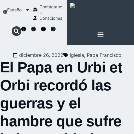
Contáctano
Español
s
Donaciones
ACERCA DE NOSOTROS
NUESTRA ESPIRITUALIDAD
diciembre 26, 2022
Iglesia
,
Papa Francisco
El Papa en Urbi et
Orbi recordó las
guerras y el
hambre que sufre