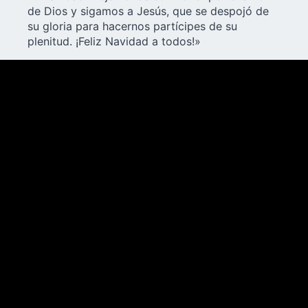
de Dios y sigamos a Jesús, que se despojó de
su gloria para hacernos partícipes de su
plenitud. ¡
Feliz Navidad a todos
!»