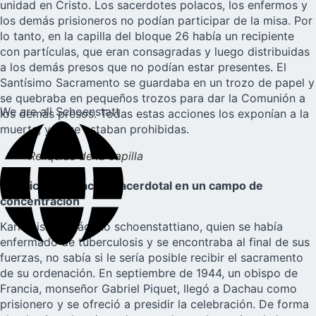
unidad en Cristo. Los sacerdotes polacos, los enfermos y
los demás prisioneros no podían participar de la misa. Por
lo tanto, en la capilla del bloque 26 había un recipiente
con partículas, que eran consagradas y luego distribuidas
a los demás presos que no podían estar presentes. El
Santísimo Sacramento se guardaba en un trozo de papel y
se quebraba en pequeños trozos para dar la Comunión a
We are all Schoenstatt
los demás presos. Todas estas acciones los exponían a la
muerte, ya que estaban prohibidas.
Relíquias de la capilla
La única ordenación sacerdotal en un campo de
concentración
Karl Leisner
, diácono schoenstattiano, quien se había
enfermado de tuberculosis y se encontraba al final de sus
fuerzas, no sabía si le sería posible recibir el sacramento
de su ordenación. En septiembre de 1944, un obispo de
Francia, monseñor Gabriel Piquet, llegó a Dachau como
prisionero y se ofreció a presidir la celebración. De forma