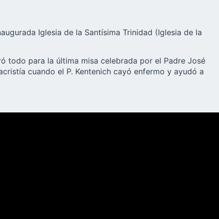
naugurada Iglesia de la Santísima Trinidad (Iglesia de la
ó todo para la última misa celebrada por el Padre José
sacristía cuando el P. Kentenich cayó enfermo y ayudó a