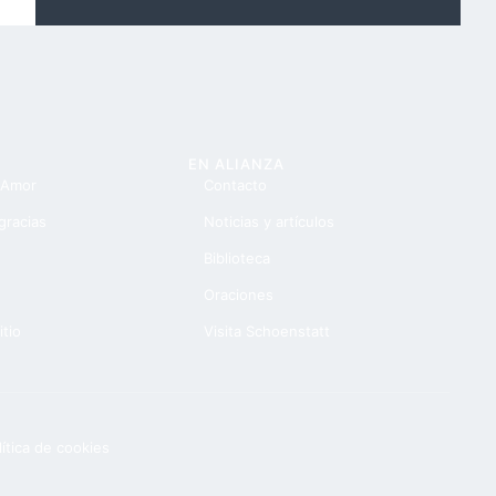
EN ALIANZA
 Amor
Contacto
gracias
Noticias y artículos
Biblioteca
Oraciones
itio
Visita Schoenstatt
lítica de cookies