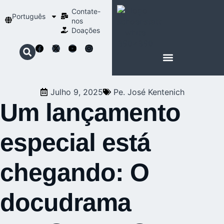
Contate-
Português
nos
Doações
SOBRE SCHOENSTATT
NOSSA ESPIRITUALIDADE
Julho 9, 2025
Pe. José Kentenich
Um lançamento
especial está
chegando: O
docudrama