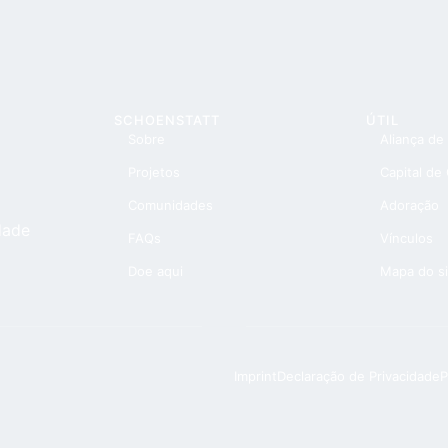
SCHOENSTATT
ÚTIL
Sobre
Aliança de
Projetos
Capital de
Comunidades
Adoração
dade
FAQs
Vínculos
Doe aqui
Mapa do si
Imprint
Declaração de Privacidade
P