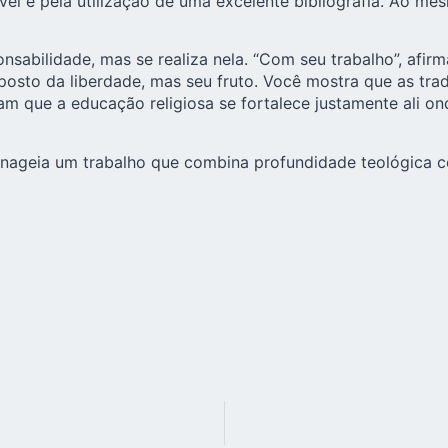
l e pela utilização de uma excelente bibliografia. Ao me
onsabilidade, mas se realiza nela. “Com seu trabalho”, afi
posto da liberdade, mas seu fruto. Você mostra que as tr
tram que a educação religiosa se fortalece justamente ali 
nageia um trabalho que combina profundidade teológica co