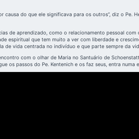
r causa do que ele significava para os outros”, diz o Pe. H
cias de aprendizado, como o relacionamento pessoal com 
ade espiritual que tem muito a ver com liberdade e crescim
 de vida centrada no indivíduo e que parte sempre da vid
contro com o olhar de Maria no Santuário de Schoenstatt 
ue os passos do Pe. Kentenich e os faz seus, entra numa e