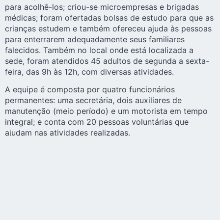
para acolhê-los; criou-se microempresas e brigadas
médicas; foram ofertadas bolsas de estudo para que as
crianças estudem e também ofereceu ajuda às pessoas
para enterrarem adequadamente seus familiares
falecidos. Também no local onde está localizada a
sede, foram atendidos 45 adultos de segunda a sexta-
feira, das 9h às 12h, com diversas atividades.
A equipe é composta por quatro funcionários
permanentes: uma secretária, dois auxiliares de
manutenção (meio período) e um motorista em tempo
integral; e conta com 20 pessoas voluntárias que
ajudam nas atividades realizadas.
O projeto é sustentado por doações de amigos, por um
bazar permanente, doações de alimentos, por
instituições e um jogo de bingo por ano. Seu objetivo é
transmitir a espiritualidade de Schoenstatt à
comunidade, formando grupos de oração com uma
imagem da Mãe de Deus em cada casa. A Juventude de
Schoenstatt visita essas casas mensalmente, e grupos