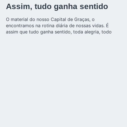
Assim, tudo ganha sentido
O material do nosso Capital de Graças, o
encontramos na rotina diária de nossas vidas. É
assim que tudo ganha sentido, toda alegria, todo
amor, toda dor, todo apostolado, todo trabalho que
temos que fazer. Não é difícil encontrar o material
para o nosso Capital de Graças, basta observar com
os olhos de Deus o que temos para viver.
É assim que toda a nossa vida faz sentido, e mesmo
nas maiores dificuldades que temos que viver, ela
recebe uma luz esclarecedora da nossa Aliança de
Amor.
Contato diário simples de
nossos corações
Mãe, sei que estás sempre cuidando de mim, em