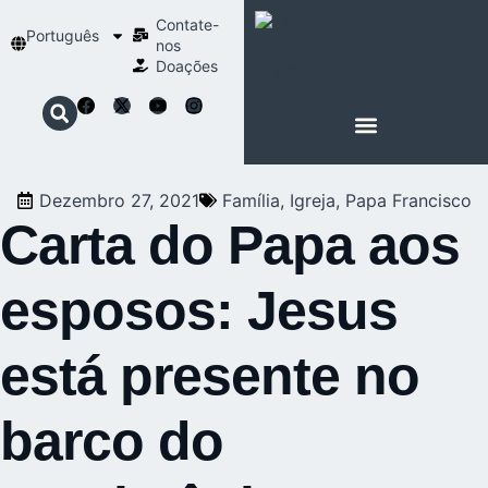
Contate-
Português
nos
Doações
SOBRE SCHOENSTATT
NOSSA ESPIRITUALIDADE
Dezembro 27, 2021
Família
,
Igreja
,
Papa Francisco
Carta do Papa aos
esposos: Jesus
está presente no
barco do