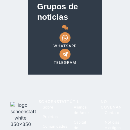
Grupos de
notícias
WHATSAPP
TELEGRAM
SCHOENSTATT
ÚTIL
NO
Sobre
Aliança
COVENANT
de Amor
Contato
Projetos
Capital
Notícias
Comunidades
de
e artigos