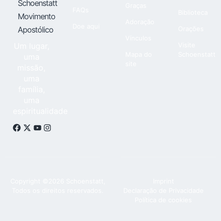
Schoenstatt
Graças
FAQs
Biblioteca
Movimento
Adoração
Doe aqui
Apostólico
Orações
Vínculos
Um lugar,
Visite
Mapa do
Schoenstatt
uma
site
missão,
uma
família,
uma
espiritualidade
Copyright ©2026 Schoenstatt,
Imprint
Todos os direitos reservados.
Declaração de Privacidade
Política de cookies