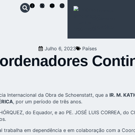
Schoenstatt
Movimento
Apostólico
Julho 6, 2023
Países
ordenadores Contin
ia Internacional da Obra de Schoenstatt, que a
IR. M. KA
ÉRICA
, por um período de três anos.
QUEZ, do Equador, e ao PE. JOSÉ LUIS CORREA, do Chile,
os.
al trabalha em dependência e em colaboração com a
Coord