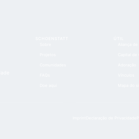
SCHOENSTATT
ÚTIL
Sobre
Aliança de
Projetos
Capital de
Comunidades
Adoração
dade
FAQs
Vínculos
Doe aqui
Mapa do si
Imprint
Declaração de Privacidade
P