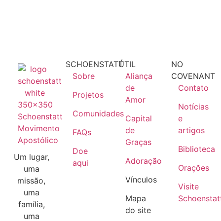
SCHOENSTATT
ÚTIL
NO
Sobre
Aliança
COVENANT
de
Contato
Projetos
Amor
Notícias
Comunidades
Schoenstatt
Capital
e
Movimento
de
artigos
FAQs
Apostólico
Graças
Biblioteca
Doe
Um lugar,
Adoração
aqui
Orações
uma
Vínculos
missão,
Visite
uma
Mapa
Schoenstat
família,
do site
uma