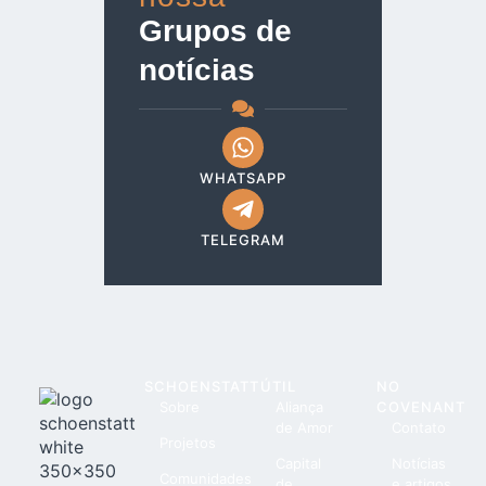
Grupos de
notícias
WHATSAPP
TELEGRAM
SCHOENSTATT
ÚTIL
NO
Sobre
Aliança
COVENANT
de Amor
Contato
Projetos
Capital
Notícias
Comunidades
de
e artigos