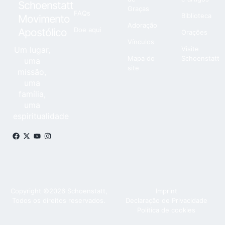
Schoenstatt
Graças
FAQs
Biblioteca
Movimento
Adoração
Doe aqui
Apostólico
Orações
Vínculos
Um lugar,
Visite
Mapa do
Schoenstatt
uma
site
missão,
uma
família,
uma
espiritualidade
Copyright ©2026 Schoenstatt,
Imprint
Todos os direitos reservados.
Declaração de Privacidade
Política de cookies