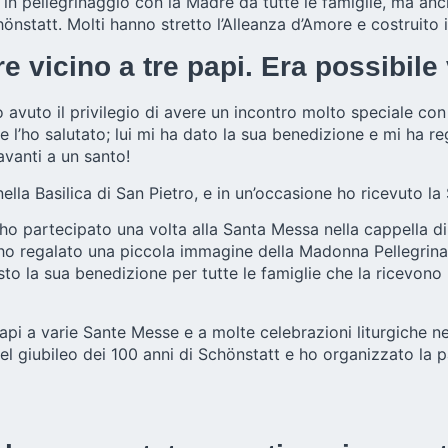
 in pellegrinaggio con la Madre da tutte le famiglie, ma an
Schönstatt. Molti hanno stretto l’Alleanza d’Amore e costruito
ere vicino a tre papi. Era possibi
Ho avuto il privilegio di avere un incontro molto speciale co
 e l’ho salutato; lui mi ha dato la sua benedizione e mi ha
avanti a un santo!
nella Basilica di San Pietro, e in un’occasione ho ricevuto 
to, ho partecipato una volta alla Santa Messa nella cappella
i ho regalato una piccola immagine della Madonna Pellegrina
to la sua benedizione per tutte le famiglie che la ricevono
pi a varie Sante Messe e a molte celebrazioni liturgiche nell
l giubileo dei 100 anni di Schönstatt e ho organizzato la par