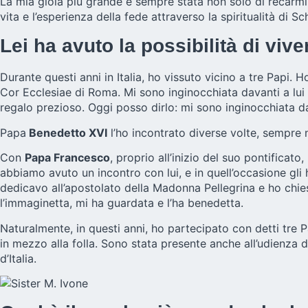
La mia gioia più grande è sempre stata non solo di recarmi
vita e l’esperienza della fede attraverso la spiritualità di 
Lei ha avuto la possibilità di viv
Durante questi anni in Italia, ho vissuto vicino a tre Papi. 
Cor Ecclesiae di Roma. Mi sono inginocchiata davanti a lui
regalo prezioso. Oggi posso dirlo: mi sono inginocchiata d
Papa
Benedetto XVI
l’ho incontrato diverse volte, sempre 
Con
Papa Francesco
, proprio all’inizio del suo pontifica
abbiamo avuto un incontro con lui, e in quell’occasione gl
dedicavo all’apostolato della Madonna Pellegrina e ho chies
l’immaginetta, mi ha guardata e l’ha benedetta.
Naturalmente, in questi anni, ho partecipato con detti tre Pa
in mezzo alla folla. Sono stata presente anche all’udienza de
d’Italia.