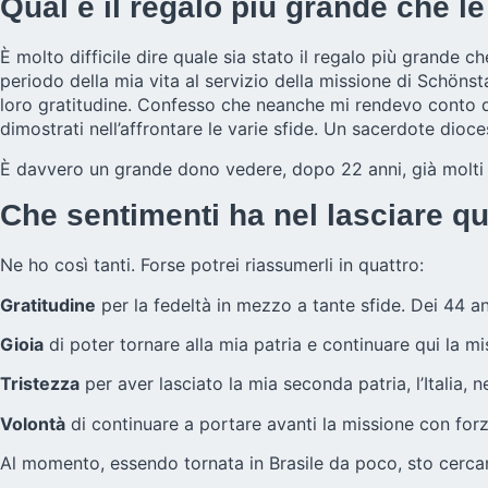
Qual è il regalo più grande che le
È molto difficile dire quale sia stato il regalo più grande
periodo della mia vita al servizio della missione di Schönst
loro gratitudine. Confesso che neanche mi rendevo conto di
dimostrati nell’affrontare le varie sfide. Un sacerdote dioce
È davvero un grande dono vedere, dopo 22 anni, già molti f
Che sentimenti ha nel lasciare q
Ne ho così tanti. Forse potrei riassumerli in quattro:
Gratitudine
per la fedeltà in mezzo a tante sfide. Dei 44 anni
Gioia
di poter tornare alla mia patria e continuare qui la m
Tristezza
per aver lasciato la mia seconda patria, l’Italia,
Volontà
di continuare a portare avanti la missione con forza
Al momento, essendo tornata in Brasile da poco, sto cercand