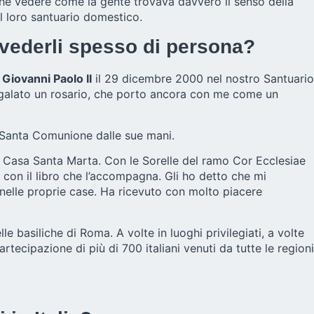
che vedere come la gente trovava davvero il senso della
 il loro santuario domestico.
le vederli spesso di persona?
n
Giovanni Paolo II
il 29 dicembre 2000 nel nostro Santuario
 regalato un rosario, che porto ancora con me come un
la Santa Comunione dalle sue mani.
 di Casa Santa Marta. Con le Sorelle del ramo Cor Ecclesiae
 con il libro che l’accompagna. Gli ho detto che mi
 nelle proprie case. Ha ricevuto con molto piacere
e basiliche di Roma. A volte in luoghi privilegiati, a volte
tecipazione di più di 700 italiani venuti da tutte le regioni