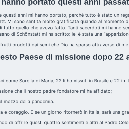
 hanno portato questi anni passati
 che questi anni mi hanno portato, perché tutto è stato un r
att. Mi sono sentita molto gratificata quando al momento di s
 tutto quello che avevo fatto. Tanti sacerdoti mi hanno scr
sano di Schönstatt mi ha scritto: lei è stata una “apparizion
rutti prodotti dai semi che Dio ha sparso attraverso di me
uesto Paese di missione dopo 22 
 come Sorella di Maria, 22 li ho vissuti in Brasile e 22 in It
issione che il nostro padre fondatore mi ha affidato;
 nel mezzo della pandemia.
 e coraggio. E se un giorno ritornerò in Italia, sarà una gr
o di offrire questi quattro sentimenti e altri al Padre Cele