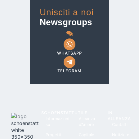
Unisciti a noi
Newsgroups
WHATSAPP
TELEGRAM
SCHOENSTATT
UTILE
IN
Informazioni
Alleanza
ALLEANZA
su
d’Amore
Contatti
Progetti
Capitale
Notizie e