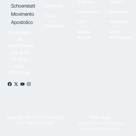
di grazia
Articoli
Schoenstatt
Comunità
Adorazione
Biblioteca
Movimento
FAQs
Apostolico
Link
Preghiere
Donazione
Un luogo,
Mappa
Visita
del sito
Schoenstatt
un
movimento,
uno stile
di vita,
una
missione
Copyright ©2026 Schoenstatt,
Note legali
Tutti i diritti riservati.
Informativa sulla privacy
Informativa sui cookie