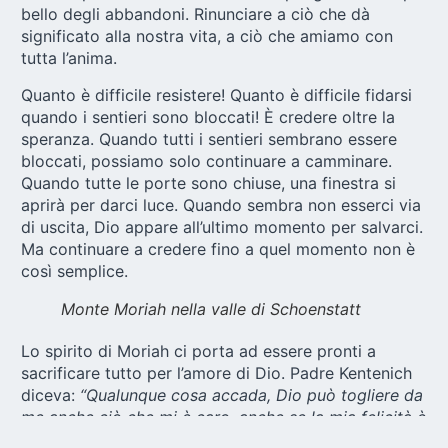
bello degli abbandoni. Rinunciare a ciò che dà
significato alla nostra vita, a ciò che amiamo con
tutta l’anima.
Quanto è difficile resistere! Quanto è difficile fidarsi
quando i sentieri sono bloccati! È credere oltre la
speranza. Quando tutti i sentieri sembrano essere
bloccati, possiamo solo continuare a camminare.
Quando tutte le porte sono chiuse, una finestra si
aprirà per darci luce. Quando sembra non esserci via
di uscita, Dio appare all’ultimo momento per salvarci.
Ma continuare a credere fino a quel momento non è
così semplice.
Monte Moriah nella valle di Schoenstatt
Lo spirito di Moriah ci porta ad essere pronti a
sacrificare tutto per l’amore di Dio. Padre Kentenich
diceva:
“Qualunque cosa accada, Dio può togliere da
me anche ciò che mi è caro, anche se la mia felicità è
distrutta. Il figlio che ha tale certezza nella vita è