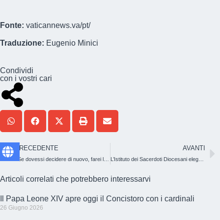
Fonte:
vaticannews.va/pt/
Traduzione:
Eugenio Minici
Condividi
con i vostri cari
PRECEDENTE
AVANTI
«Se dovessi decidere di nuovo, farei la stessa scelta»
L’Istituto dei Sacerdoti Diocesani elegge la sua nuova Direzione Generale
Articoli correlati che potrebbero interessarvi
Il Papa Leone XIV apre oggi il Concistoro con i cardinali
26 Giugno 2026