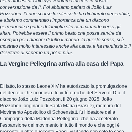
nella diocesi di Chiclayo. Abbiamo iniziato la nostra
conversazione da lì. Poi abbiamo parlato di João Luiz
Pozzobon: l’anno scorso lui stesso lo ha dichiarato venerabile,
e abbiamo commentato l’importanza che un diacono
permanente e padre di famiglia stia camminando verso gli
altari. Potrebbe essere il primo beato che possa servire da
esempio per i diaconi di tutto il mondo. In questo senso, si è
mostrato molto interessato anche alla causa e ha manifestato il
desiderio di saperne un po’ di più».
La Vergine Pellegrina arriva alla casa del Papa
Di fatto, lo stesso Leone XIV ha autorizzato la promulgazione
del
decreto che riconosce le virtù eroiche del Servo di Dio
, il
diacono João Luiz Pozzobon, il 20 giugno 2025. João
Pozzobon, originario di Santa Maria (Brasile), membro del
Movimento Apostolico di Schoenstatt, fu l’ideatore della
Campagna della Madonna Pellegrina, che ha accelerato
l’espansione del movimento in tutto il mondo e che oggi è
presente in oltre duecento Paesi, visitando non solo le case,