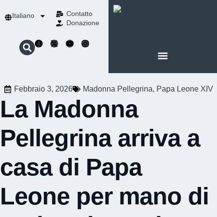
Contatto
Italiano
Donazione
INFORMAZIONI SU SCHOENSTATT
LA NOSTRA SPIRITUALITÀ
Febbraio 3, 2026
Madonna Pellegrina
,
Papa Leone XIV
La Madonna
Pellegrina arriva a
casa di Papa
Leone per mano di