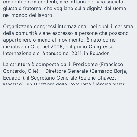
credenti e non credenti, che lottano per una società
giusta e fraterna, che vegliano sulla dignità dell’uomo
nel mondo del lavoro.
Organizzano congressi internazionali nei quali il carisma
della comunità viene espresso a persone che possono
appartenere o meno al movimento. È nato come
iniziativa in Cile, nel 2009, e il primo Congresso
Internazionale si è tenuto nel 2011, in Ecuador.
La struttura è composta da: il Presidente (Francisco
Contardo, Cile), il Direttore Generale (Bernardo Borja,
Ecuador), il Segretario Generale (Selene Chávez,
Messico), un Direttore delle Comunità (Jéssica Salas,
Costa Rica), un Direttore della Formazione (Antonio
Rueda, Ecuador), un Direttore della Comunicazione
(Mauricio Domínguez, Paraguay), un Direttore della
Spiritualità (Nelly Díaz, Paraguay) e un Direttore delle
Finanze (Ernesto Amador, Ecuador).
I Congressi successivi si sono tenuti in: Costa Rica,
2013; Perù, 2014; Messico, 2015; Perù, 2017; Paraguay,