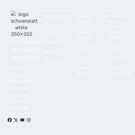
SCHOENSTATT
UTILE
IN
Informazioni
Alleanza
ALLEANZA
su
d’Amore
Contatti
Progetti
Capitale
Notizie e
di grazia
Articoli
Schoenstatt
Comunità
Adorazione
Biblioteca
Movimento
FAQs
Apostolico
Link
Preghiere
Donazione
Un luogo,
Mappa
Visita
del sito
Schoenstatt
un
movimento,
uno stile
di vita,
una
missione