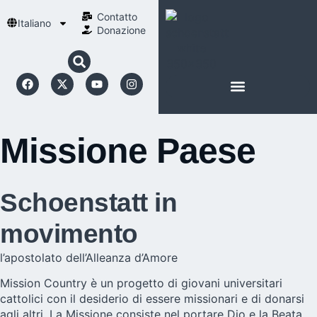
Contatto
Italiano
Donazione
INFORMAZIONI SU SCHOENSTATT
LA NOSTRA SPIRITUALITÀ
Missione Paese
Schoenstatt in
movimento
l’apostolato dell’Alleanza d’Amore
Mission Country è un progetto di giovani universitari
cattolici con il desiderio di essere missionari e di donarsi
agli altri. La Missione consiste nel portare Dio e la Beata