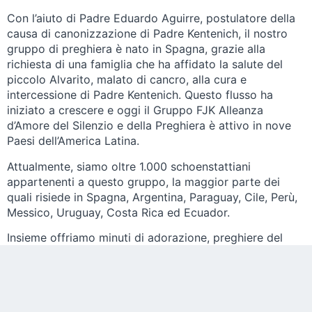
Con l’aiuto di Padre Eduardo Aguirre, postulatore della
causa di canonizzazione di Padre Kentenich, il nostro
gruppo di preghiera è nato in Spagna, grazie alla
richiesta di una famiglia che ha affidato la salute del
piccolo Alvarito, malato di cancro, alla cura e
intercessione di Padre Kentenich. Questo flusso ha
iniziato a crescere e oggi il Gruppo FJK Alleanza
d’Amore del Silenzio e della Preghiera è attivo in nove
Paesi dell’America Latina.
Attualmente, siamo oltre 1.000 schoenstattiani
appartenenti a questo gruppo, la maggior parte dei
quali risiede in Spagna, Argentina, Paraguay, Cile, Perù,
Messico, Uruguay, Costa Rica ed Ecuador.
Insieme offriamo minuti di adorazione, preghiere del
Santo Rosario, preghiere per la canonizzazione di Padre
Kentenich e segnaliamo anche nella chat e tramite un
modulo digitale quando una richiesta è stata esaudita
per intercessione di Padre Kentenich.