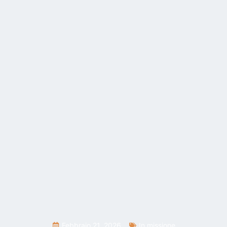
Febbraio 21, 2026
In missione