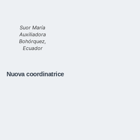
Suor María
Auxiliadora
Bohórquez,
Ecuador
Nuova coordinatrice
Suor María Auxiliadora Bohórquez è ecuadoriana e
lavora nel Movimento dal 1983, prima con la
Gioventù Femminile e successivamente con l’Opera
delle Famiglie di Schoenstatt.
Dal 1991 al 2009 ha fatto parte della direzione
provinciale della provincia Cenacolo, in Cile, prima
come assistente delle sorelle che lavoravano per il
Movimento (fino al 2004) e, successivamente, come