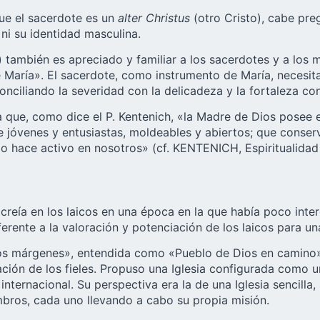
ue el sacerdote es un
alter Christus
(otro Cristo), cabe pre
ni su identidad masculina.
 también es apreciado y familiar a los sacerdotes y a los m
María». El sacerdote, como instrumento de María, necesit
onciliando la severidad con la delicadeza y la fortaleza con
a que, como dice el P. Kentenich, «la Madre de Dios posee e
 jóvenes y entusiastas, moldeables y abiertos; que conserv
lo hace activo en nosotros» (cf. KENTENICH, Espiritualidad 
reía en los laicos en una época en la que había poco interé
ferente a la valoración y potenciación de los laicos para un
os márgenes», entendida como «Pueblo de Dios en camino»,
ación de los fieles. Propuso una Iglesia configurada como 
nternacional. Su perspectiva era la de una Iglesia sencilla
bros, cada uno llevando a cabo su propia misión.