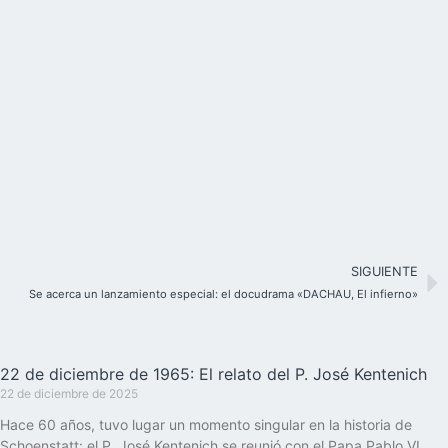
SIGUIENTE
Se acerca un lanzamiento especial: el docudrama «DACHAU, El infierno»
22 de diciembre de 1965: El relato del P. José Kentenich
22 de diciembre de 2025
Hace 60 años, tuvo lugar un momento singular en la historia de
Schoenstatt: el P. José Kentenich se reunió con el Papa Pablo VI,