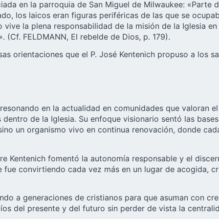
iada en la parroquia de San Miguel de Milwaukee: «Parte de
sado, los laicos eran figuras periféricas de las que se ocu
ive la plena responsabilidad de la misión de la Iglesia e
ia». (Cf. FELDMANN, El rebelde de Dios, p. 179).
rsas orientaciones que el P. José Kentenich propuso a los s
resonando en la actualidad en comunidades que valoran el p
s dentro de la Iglesia. Su enfoque visionario sentó las ba
a, sino un organismo vivo en continua renovación, donde ca
re Kentenich fomentó la autonomía responsable y el discern
 se fue convirtiendo cada vez más en un lugar de acogida, cr
ndo a generaciones de cristianos para que asuman con crea
íos del presente y del futuro sin perder de vista la central