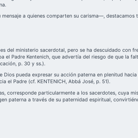
na.
u mensaje a quienes comparten su carisma—, destacamos tr
es del ministerio sacerdotal, pero se ha descuidado con fr
 el Padre Kentenich, que advertía del riesgo de que la fal
ación, p. 30 y ss.).
que Dios pueda expresar su acción paterna en plenitud hacia
acia el Padre (cf. KENTENICH, Abbá José, p. 51).
 corresponde particularmente a los sacerdotes, cuya misió
gen paterna a través de su paternidad espiritual, convirti