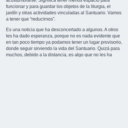
acostumbrarse. Significa tener menos espacio para
funcionar y para guardar los objetos de la liturgia, el
jardín y otras actividades vinculadas al Santuario. Vamos
a tener que “reducirnos”.
Es una noticia que ha desconcertado a algunos. A otros
les ha dado esperanza, porque no es nada evidente que
en tan poco tiempo ya podamos tener un lugar provisorio,
donde seguir sirviendo la vida del Santuario. Quizá para
muchos, debido a la distancia, es algo que no les ha
resultado de mayor interés. Sin embargo, cabe destacar
que
la sacristía es un espacio importante para todo el
Movimiento Internacional
, ya que es ahí donde se
instalan los cables de transmisión de la webcam, y
también es uno de los lugares donde se recibe a los
peregrinos de todo el mundo.
A María, que fue madre y ama de casa en Belén y
Nazaret, le queremos pedir que nos ayude a adaptarnos
a esta nueva realidad; más estrecha, más incómoda,
donde la generosidad, la alegría y el servicio más que
nunca van a tener que estar muy presentes.