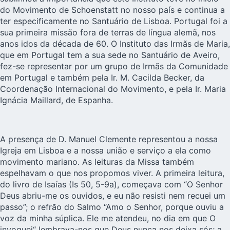
do Movimento de Schoenstatt no nosso país e continua a
ter especificamente no Santuário de Lisboa. Portugal foi a
sua primeira missão fora de terras de língua alemã, nos
anos idos da década de 60. O Instituto das Irmãs de Maria,
que em Portugal tem a sua sede no Santuário de Aveiro,
fez-se representar por um grupo de Irmãs da Comunidade
em Portugal e também pela Ir. M. Cacilda Becker, da
Coordenação Internacional do Movimento, e pela Ir. Maria
Ignácia Maillard, de Espanha.
A presença de D. Manuel Clemente representou a nossa
Igreja em Lisboa e a nossa união e serviço a ela como
movimento mariano. As leituras da Missa também
espelhavam o que nos propomos viver. A primeira leitura,
do livro de Isaías (Is 50, 5-9a), começava com “O Senhor
Deus abriu-me os ouvidos, e eu não resisti nem recuei um
passo”; o refrão do Salmo “Amo o Senhor, porque ouviu a
voz da minha súplica. Ele me atendeu, no dia em que O
invoquei“ lembrava-nos que Deus nunca nos deixa sós; a