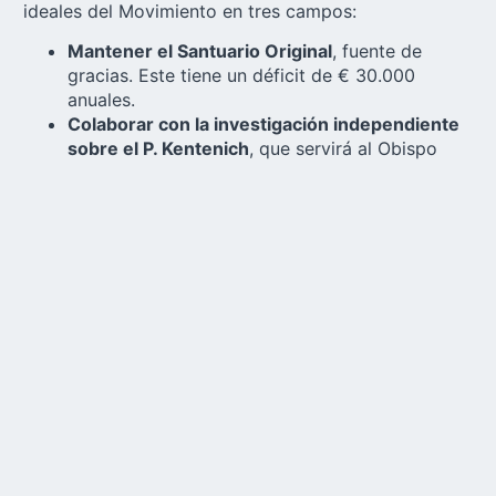
ideales del Movimiento en tres campos:
Mantener el Santuario Original
, fuente de
gracias. Este tiene un déficit de € 30.000
anuales.
Colaborar con la investigación independiente
sobre el P. Kentenich
, que servirá al Obispo
Ackermann, de Tréveris, a tomar una decisión
responsable sobre el avance de la causa de
canonización del P. Kentenich (ver más sobre el
tema, abajo, en el aporte del P. Eduardo
Aguirre).
Schoenstatt Internacional
, con sede en
Schoenstatt, Vallendar, que tiene el mandato de
la Presidencia General de coordinar actividades
y proyectos internacionales, especialmente la
comunicación, con el fin de potenciar la
integración del Movimiento como familia.
En el momento se cuenta con unos € 31.000 euros.
Se invita a todas las comunidades a unirse a la
campaña. Todo aporte es necesario y bien recibido,