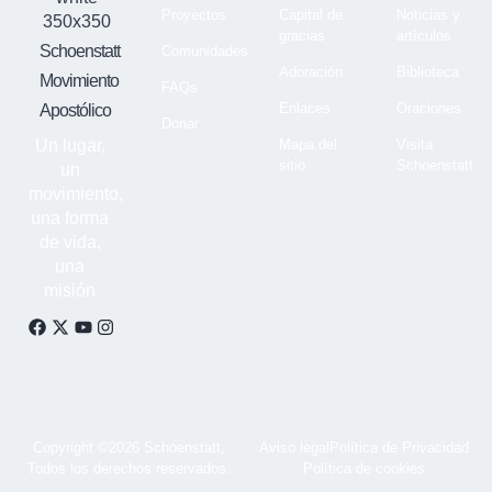
Proyectos
Capital de
Noticias y
gracias
artículos
Schoenstatt
Comunidades
Adoración
Biblioteca
Movimiento
FAQs
Enlaces
Oraciones
Apostólico
Donar
Un lugar,
Mapa del
Visita
sitio
Schoenstatt
un
movimiento,
una forma
de vida,
una
misión
Copyright ©2026 Schoenstatt,
Aviso legal
Política de Privacidad
Todos los derechos reservados.
Política de cookies