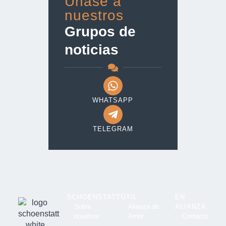
Únase a
nuestros
Grupos de
noticias
WHATSAPP
TELEGRAM
SCHOENSTATT
ÚTIL
EN
Sobre
Alianza de
ALIANZA
nosotros
Amor
Contacto