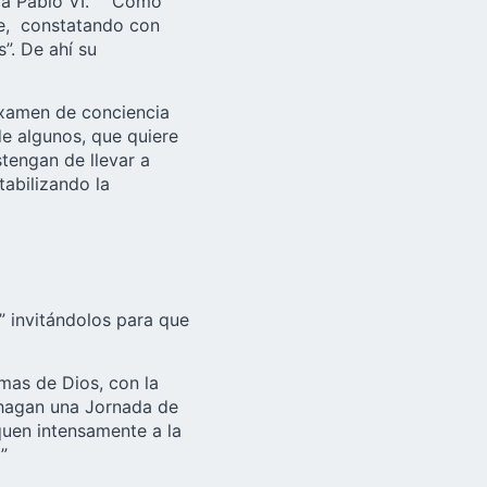
Aula Pablo VI. “Como
ce, constatando con
”. De ahí su
examen de conciencia
de algunos, que quiere
tengan de llevar a
abilizando la
” invitándolos para que
rmas de Dios, con la
 hagan una Jornada de
quen intensamente a la
”