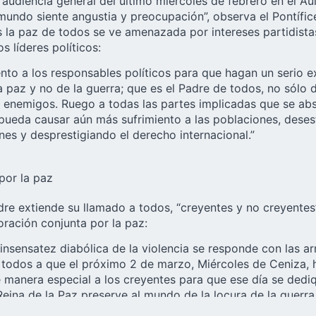
la audiencia general del último miércoles de febrero en el 
 mundo siente angustia y preocupación”, observa el Pontífi
la paz de todos se ve amenazada por intereses partidistas
s líderes políticos:
ento a los responsables políticos para que hagan un serio 
a paz y no de la guerra; que es el Padre de todos, no sólo 
enemigos. Ruego a todas las partes implicadas que se abs
pueda causar aún más sufrimiento a las poblaciones, desest
nes y desprestigiando el derecho internacional.”
por la paz
dre extiende su llamado a todos, “creyentes y no creyentes
oración conjunta por la paz:
insensatez diabólica de la violencia se responde con las a
 a todos a que el próximo 2 de marzo, Miércoles de Ceniza,
 manera especial a los creyentes para que ese día se dedi
Reina de la Paz preserve al mundo de la locura de la guerra.