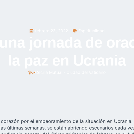
febrero 23, 2022
Espiritualidad
a una jornada de ora
la paz en Ucrania
Cecilia Mutual - Ciudad del Vaticano
 corazón por el empeoramiento de la situación en
Ucrania
.
las últimas semanas, se están abriendo escenarios cada v