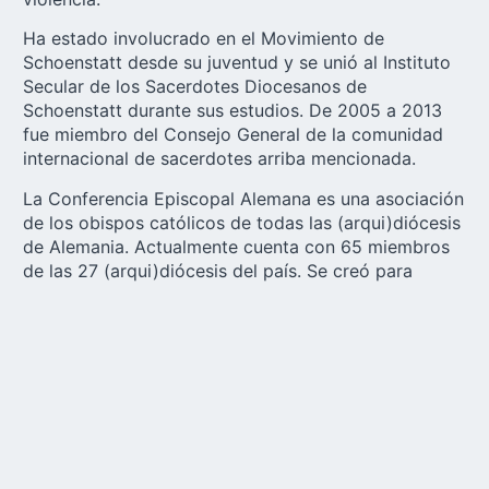
Ha estado involucrado en el Movimiento de
Schoenstatt desde su juventud y se unió al
Instituto
Secular de los Sacerdotes Diocesanos de
Schoenstatt
durante sus estudios. De 2005 a 2013
fue miembro del Consejo General de la comunidad
internacional de sacerdotes arriba mencionada.
La Conferencia Episcopal Alemana es una asociación
de los obispos católicos de todas las (arqui)diócesis
de Alemania. Actualmente cuenta con 65 miembros
de las 27 (arqui)diócesis del país. Se creó para
promover tareas pastorales comunes, coordinar el
trabajo de la Iglesia, tomar decisiones conjuntas y
mantener el contacto con otras conferencias
episcopales. El principal organismo de la
Conferencia Episcopal Alemana es la asamblea
plenaria de todos los obispos, que se reúne
periódicamente durante varios días en primavera y
otoño.