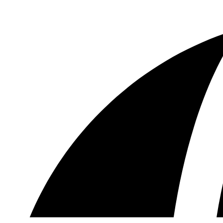
Ir
al
contenido