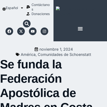
Contáctano
Español
s
Donaciones
ACERCA DE NOSOTROS
NUESTRA ESPIRITUALIDAD
noviembre 1, 2024
América
,
Comunidades de Schoenstatt
Se funda la
Federación
Apostólica de